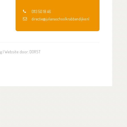
0113 50 18 46
directie@julianaschoolkrabbendijke.nl
ng
| Website door:
DORST