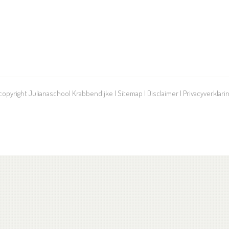
 copyright Julianaschool Krabbendijke |
Sitemap
|
Disclaimer
|
Privacyverklari