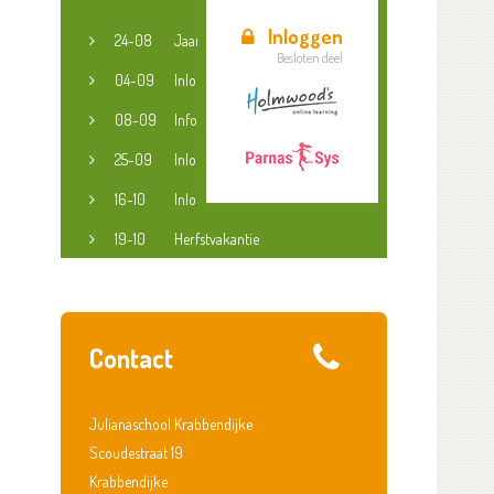
Inloggen
24-08
Jaaropening
Besloten deel
04-09
Inloopspreekuur jeugdconsulent
08-09
Informatieavond groep 3-8
25-09
Inloopspreekuur jeugdconsulent
16-10
Inloopspreekuur jeugdconsulent
19-10
Herfstvakantie
Contact
Julianaschool Krabbendijke
Scoudestraat 19
Krabbendijke