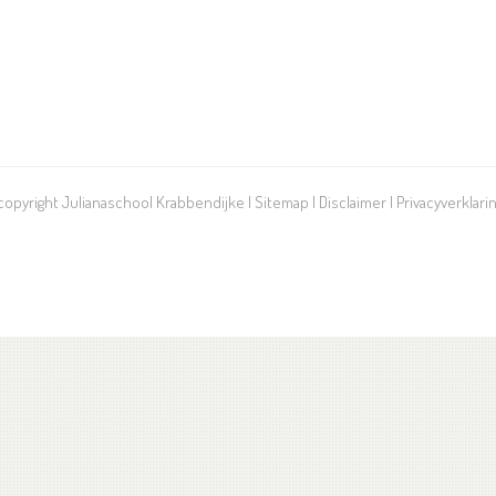
 copyright Julianaschool Krabbendijke |
Sitemap
|
Disclaimer
|
Privacyverklari