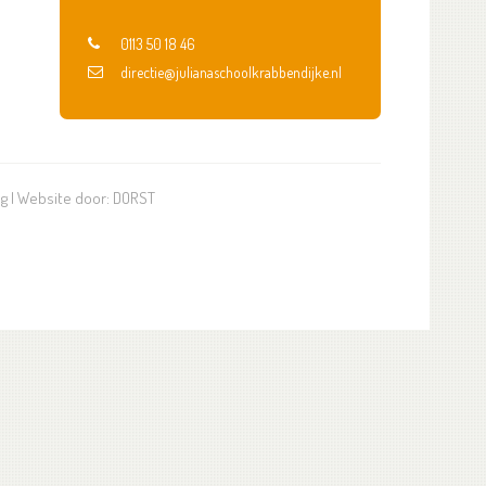
0113 50 18 46
directie@julianaschoolkrabbendijke.nl
ng
| Website door:
DORST