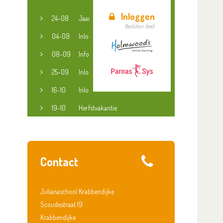
Inloggen
24-08
Jaaropening
Besloten deel
04-09
Inloopspreekuur jeugdconsulent
08-09
Informatieavond groep 3-8
25-09
Inloopspreekuur jeugdconsulent
16-10
Inloopspreekuur jeugdconsulent
19-10
Herfstvakantie
Contact
Julianaschool Krabbendijke
Scoudestraat 19
Krabbendijke