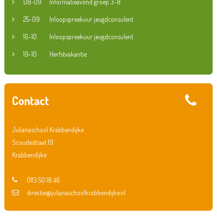
08-09
Informatieavond groep 3-8
25-09
Inloopspreekuur jeugdconsulent
16-10
Inloopspreekuur jeugdconsulent
19-10
Herfstvakantie
Contact
Julianaschool Krabbendijke
Scoudestraat 19
Krabbendijke
0113 50 18 46
directie@julianaschoolkrabbendijke.nl