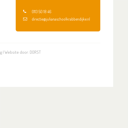
0113 50 18 46
directie@julianaschoolkrabbendijke.nl
ng
| Website door:
DORST