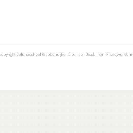
 copyright Julianaschool Krabbendijke |
Sitemap
|
Disclaimer
|
Privacyverklari