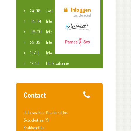
Inloggen
24-08
Jaaropening
Besloten deel
04-09
Inloopspreekuur jeugdconsulent
08-09
Informatieavond groep 3-8
25-09
Inloopspreekuur jeugdconsulent
16-10
Inloopspreekuur jeugdconsulent
19-10
Herfstvakantie
Contact
Julianaschool Krabbendijke
Scoudestraat 19
Krabbendijke