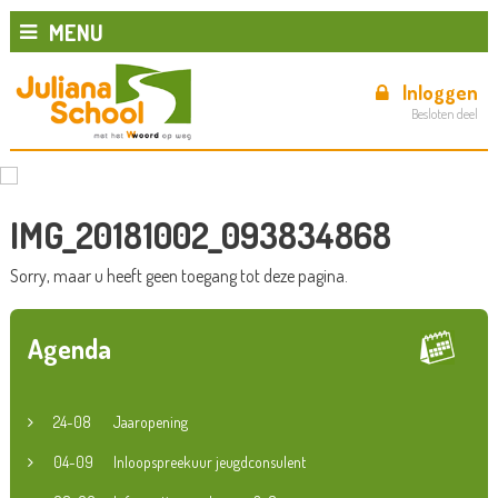
MENU
Inloggen
Besloten deel
IMG_20181002_093834868
Sorry, maar u heeft geen toegang tot deze pagina.
Agenda
24-08
Jaaropening
04-09
Inloopspreekuur jeugdconsulent