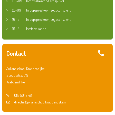
08-09
Informatieavond groep 3-8
25-09
Inloopspreekuur jeugdconsulent
16-10
Inloopspreekuur jeugdconsulent
19-10
Herfstvakantie
Contact
Julianaschool Krabbendijke
Scoudestraat 19
Krabbendijke
0113 50 18 46
directie@julianaschoolkrabbendijke.nl