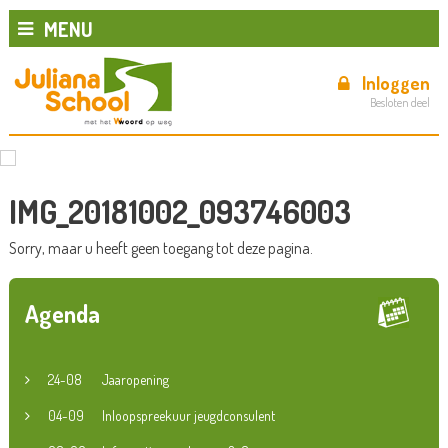
MENU
Inloggen
Besloten deel
IMG_20181002_093746003
Sorry, maar u heeft geen toegang tot deze pagina.
Agenda
24-08
Jaaropening
04-09
Inloopspreekuur jeugdconsulent