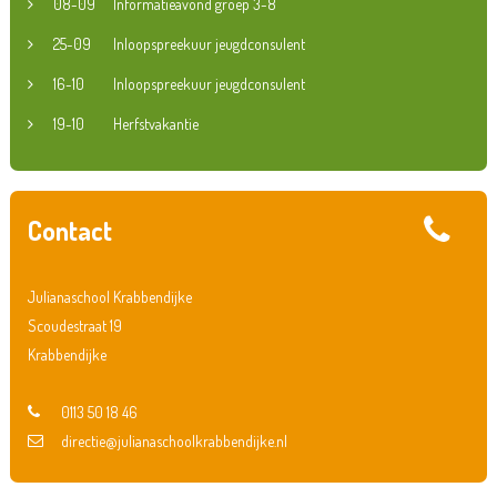
08-09
Informatieavond groep 3-8
25-09
Inloopspreekuur jeugdconsulent
16-10
Inloopspreekuur jeugdconsulent
19-10
Herfstvakantie
Contact
Julianaschool Krabbendijke
Scoudestraat 19
Krabbendijke
0113 50 18 46
directie@julianaschoolkrabbendijke.nl