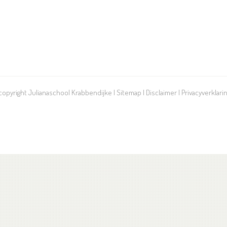
 copyright Julianaschool Krabbendijke |
Sitemap
|
Disclaimer
|
Privacyverklari