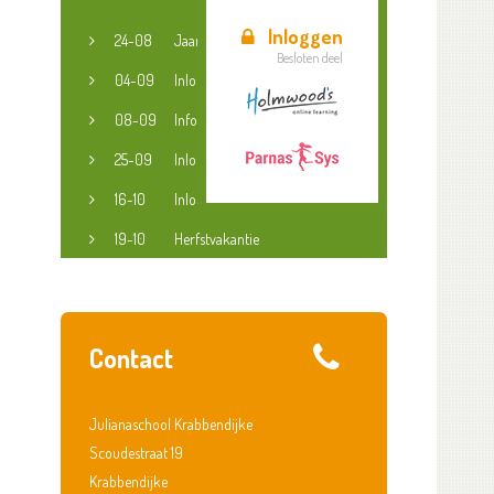
Inloggen
24-08
Jaaropening
Besloten deel
04-09
Inloopspreekuur jeugdconsulent
08-09
Informatieavond groep 3-8
25-09
Inloopspreekuur jeugdconsulent
16-10
Inloopspreekuur jeugdconsulent
19-10
Herfstvakantie
Contact
Julianaschool Krabbendijke
Scoudestraat 19
Krabbendijke