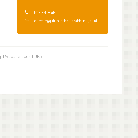
0113 50 18 46
directie@julianaschoolkrabbendijke.nl
ng
| Website door:
DORST