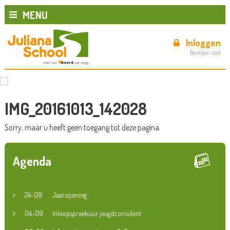
MENU
Inloggen
Besloten deel
IMG_20161013_142028
Sorry, maar u heeft geen toegang tot deze pagina.
Agenda
24-08
Jaaropening
04-09
Inloopspreekuur jeugdconsulent