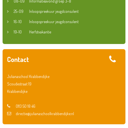
08-09
Informatieavond groep 3-8
25-09
Inloopspreekuur jeugdconsulent
16-10
Inloopspreekuur jeugdconsulent
19-10
Herfstvakantie
Contact
Julianaschool Krabbendijke
Scoudestraat 19
Krabbendijke
0113 50 18 46
directie@julianaschoolkrabbendijke.nl