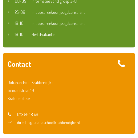
08-09
Informatieavond groep 3-8
25-09
Inloopspreekuur jeugdconsulent
16-10
Inloopspreekuur jeugdconsulent
19-10
Herfstvakantie
Contact
Julianaschool Krabbendijke
Scoudestraat 19
Krabbendijke
0113 50 18 46
directie@julianaschoolkrabbendijke.nl