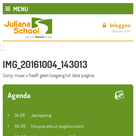
MENU
Inloggen
Besloten deel
IMG_20161004_143013
Sorry, maar u heeft geen toegang tot deze pagina.
Agenda
24-08
Jaaropening
04-09
Inloopspreekuur jeugdconsulent