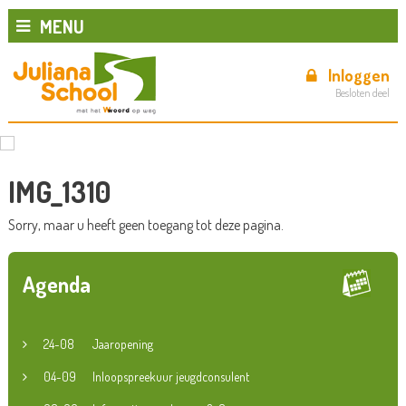
MENU
Inloggen
Besloten deel
IMG_1310
Sorry, maar u heeft geen toegang tot deze pagina.
Agenda
24-08
Jaaropening
04-09
Inloopspreekuur jeugdconsulent