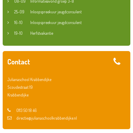
08-09
Informatieavond groep 3-8
25-09
Inloopspreekuur jeugdconsulent
16-10
Inloopspreekuur jeugdconsulent
19-10
Herfstvakantie
Contact
Julianaschool Krabbendijke
Scoudestraat 19
Krabbendijke
0113 50 18 46
directie@julianaschoolkrabbendijke.nl