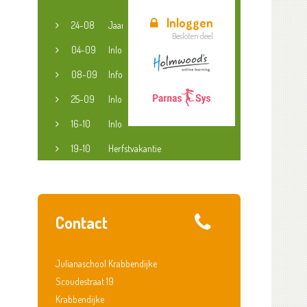
Inloggen
24-08
Jaaropening
Besloten deel
04-09
Inloopspreekuur jeugdconsulent
08-09
Informatieavond groep 3-8
25-09
Inloopspreekuur jeugdconsulent
16-10
Inloopspreekuur jeugdconsulent
19-10
Herfstvakantie
Contact
Julianaschool Krabbendijke
Scoudestraat 19
Krabbendijke