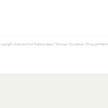
 copyright Julianaschool Krabbendijke |
Sitemap
|
Disclaimer
|
Privacyverklari