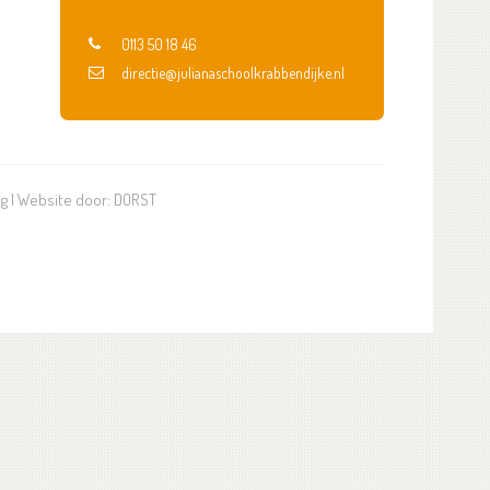
0113 50 18 46
directie@julianaschoolkrabbendijke.nl
ng
| Website door:
DORST