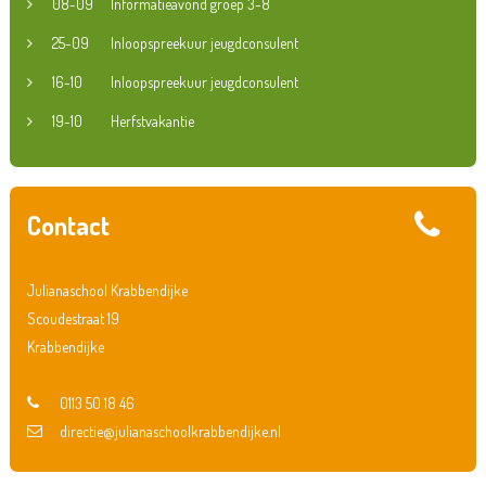
08-09
Informatieavond groep 3-8
25-09
Inloopspreekuur jeugdconsulent
16-10
Inloopspreekuur jeugdconsulent
19-10
Herfstvakantie
Contact
Julianaschool Krabbendijke
Scoudestraat 19
Krabbendijke
0113 50 18 46
directie@julianaschoolkrabbendijke.nl