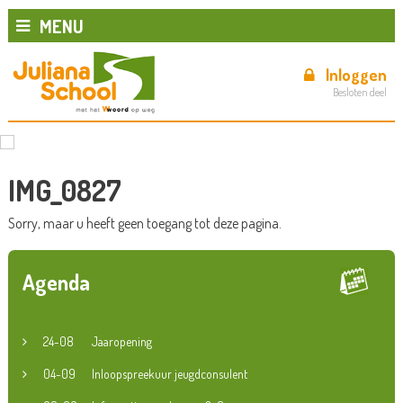
MENU
Inloggen
Besloten deel
IMG_0827
Sorry, maar u heeft geen toegang tot deze pagina.
Agenda
24-08
Jaaropening
04-09
Inloopspreekuur jeugdconsulent