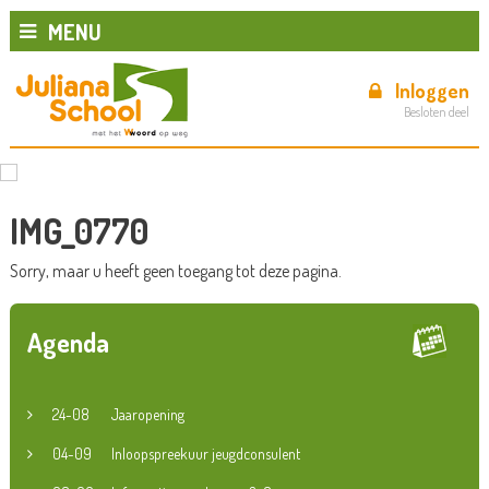
MENU
Inloggen
Besloten deel
IMG_0770
Sorry, maar u heeft geen toegang tot deze pagina.
Agenda
24-08
Jaaropening
04-09
Inloopspreekuur jeugdconsulent