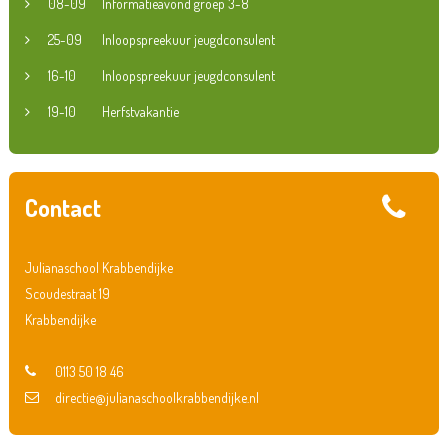
08-09
Informatieavond groep 3-8
25-09
Inloopspreekuur jeugdconsulent
16-10
Inloopspreekuur jeugdconsulent
19-10
Herfstvakantie
Contact
Julianaschool Krabbendijke
Scoudestraat 19
Krabbendijke
0113 50 18 46
directie@julianaschoolkrabbendijke.nl