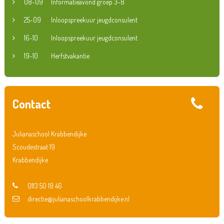
08-09
Informatieavond groep 3-8
25-09
Inloopspreekuur jeugdconsulent
16-10
Inloopspreekuur jeugdconsulent
19-10
Herfstvakantie
Contact
Julianaschool Krabbendijke
Scoudestraat 19
Krabbendijke
0113 50 18 46
directie@julianaschoolkrabbendijke.nl