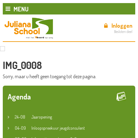
MENU
Inloggen
Besloten deel
IMG_0008
Sorry, maar u heeft geen toegang tot deze pagina.
Agenda
24-08
Jaaropening
04-09
Inloopspreekuur jeugdconsulent