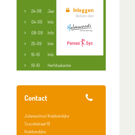
Inloggen
24-08
Jaaropening
Besloten deel
04-09
Inloopspreekuur jeugdconsulent
08-09
Informatieavond groep 3-8
25-09
Inloopspreekuur jeugdconsulent
16-10
Inloopspreekuur jeugdconsulent
19-10
Herfstvakantie
Contact
Julianaschool Krabbendijke
Scoudestraat 19
Krabbendijke