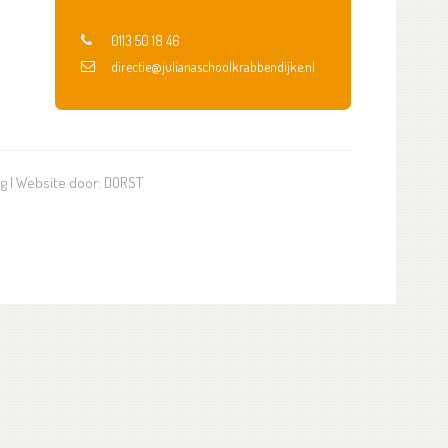
0113 50 18 46
directie@julianaschoolkrabbendijke.nl
ng
| Website door:
DORST