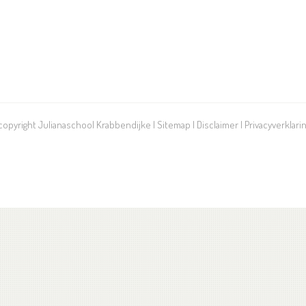
 copyright Julianaschool Krabbendijke |
Sitemap
|
Disclaimer
|
Privacyverklari