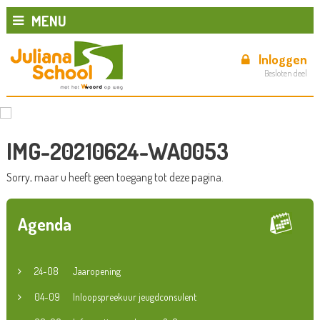
MENU
Inloggen
Besloten deel
IMG-20210624-WA0053
Sorry, maar u heeft geen toegang tot deze pagina.
Agenda
24-08
Jaaropening
04-09
Inloopspreekuur jeugdconsulent