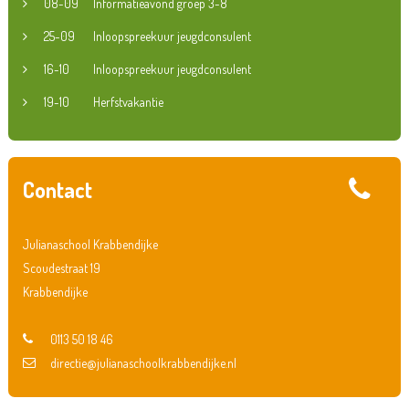
08-09
Informatieavond groep 3-8
25-09
Inloopspreekuur jeugdconsulent
16-10
Inloopspreekuur jeugdconsulent
19-10
Herfstvakantie
Contact
Julianaschool Krabbendijke
Scoudestraat 19
Krabbendijke
0113 50 18 46
directie@julianaschoolkrabbendijke.nl