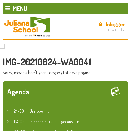
MENU
Inloggen
Besloten deel
IMG-20210624-WA0041
Sorry, maar u heeft geen toegang tot deze pagina.
Agenda
24-08
Jaaropening
04-09
Inloopspreekuur jeugdconsulent