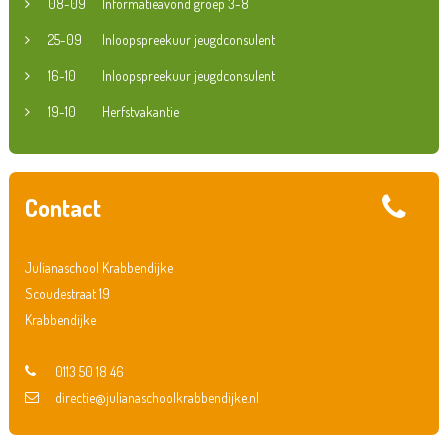
08-09
Informatieavond groep 3-8
25-09
Inloopspreekuur jeugdconsulent
16-10
Inloopspreekuur jeugdconsulent
19-10
Herfstvakantie
Contact
Julianaschool Krabbendijke
Scoudestraat 19
Krabbendijke
0113 50 18 46
directie@julianaschoolkrabbendijke.nl