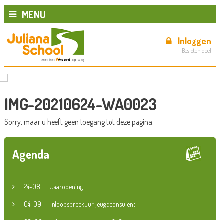
MENU
Inloggen
Besloten deel
IMG-20210624-WA0023
Sorry, maar u heeft geen toegang tot deze pagina.
Agenda
24-08
Jaaropening
04-09
Inloopspreekuur jeugdconsulent