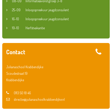
08-09
Informatieavond groep 3-8
25-09
Inloopspreekuur jeugdconsulent
16-10
Inloopspreekuur jeugdconsulent
19-10
Herfstvakantie
Contact
Julianaschool Krabbendijke
Scoudestraat 19
Krabbendijke
0113 50 18 46
directie@julianaschoolkrabbendijke.nl