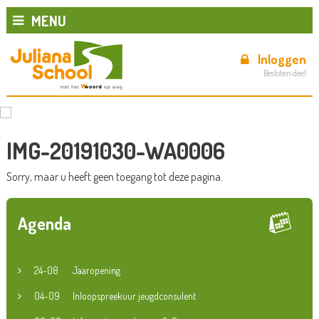
MENU
Inloggen
Besloten deel
IMG-20191030-WA0006
Sorry, maar u heeft geen toegang tot deze pagina.
Agenda
24-08
Jaaropening
04-09
Inloopspreekuur jeugdconsulent