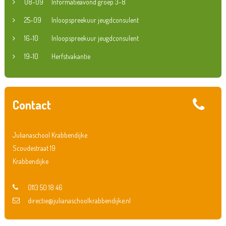
08-09
Informatieavond groep 3-8
25-09
Inloopspreekuur jeugdconsulent
16-10
Inloopspreekuur jeugdconsulent
19-10
Herfstvakantie
Contact
Julianaschool Krabbendijke
Scoudestraat 19
Krabbendijke
0113 50 18 46
directie@julianaschoolkrabbendijke.nl