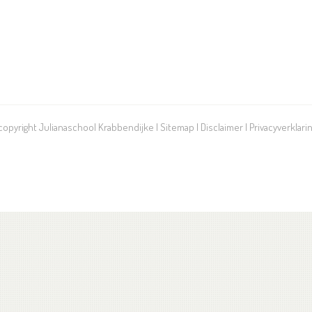
 copyright Julianaschool Krabbendijke |
Sitemap
|
Disclaimer
|
Privacyverklari