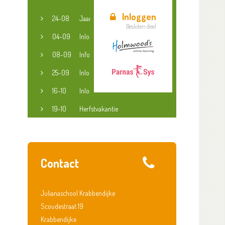
Inloggen
24-08
Jaaropening
Besloten deel
04-09
Inloopspreekuur jeugdconsulent
08-09
Informatieavond groep 3-8
25-09
Inloopspreekuur jeugdconsulent
16-10
Inloopspreekuur jeugdconsulent
19-10
Herfstvakantie
Contact
Julianaschool Krabbendijke
Scoudestraat 19
Krabbendijke