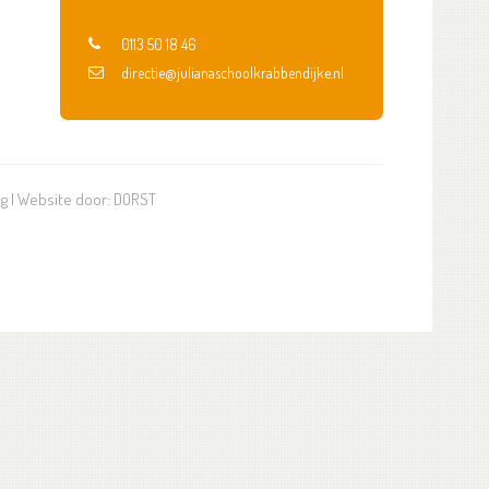
0113 50 18 46
directie@julianaschoolkrabbendijke.nl
ng
| Website door:
DORST