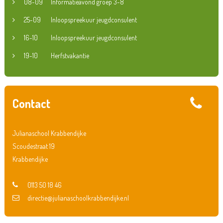
08-09
Informatieavond groep 3-8
25-09
Inloopspreekuur jeugdconsulent
16-10
Inloopspreekuur jeugdconsulent
19-10
Herfstvakantie
Contact
Julianaschool Krabbendijke
Scoudestraat 19
Krabbendijke
0113 50 18 46
directie@julianaschoolkrabbendijke.nl