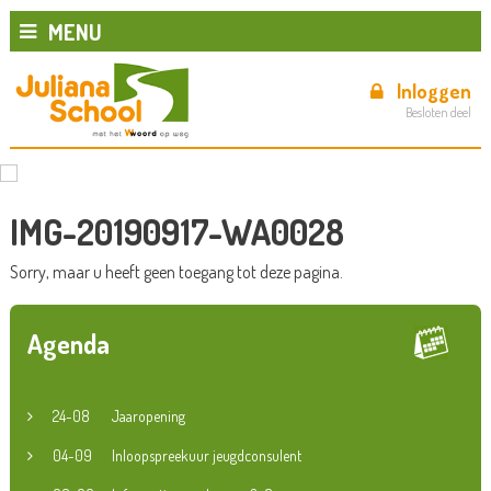
MENU
Inloggen
Besloten deel
IMG-20190917-WA0028
Sorry, maar u heeft geen toegang tot deze pagina.
Agenda
24-08
Jaaropening
04-09
Inloopspreekuur jeugdconsulent