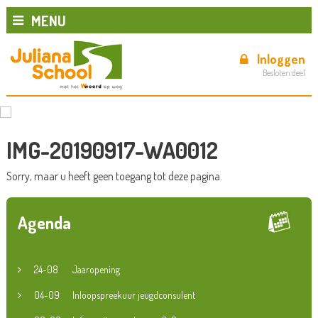
MENU
Inloggen
Besloten deel
IMG-20190917-WA0012
Sorry, maar u heeft geen toegang tot deze pagina.
Agenda
24-08
Jaaropening
04-09
Inloopspreekuur jeugdconsulent