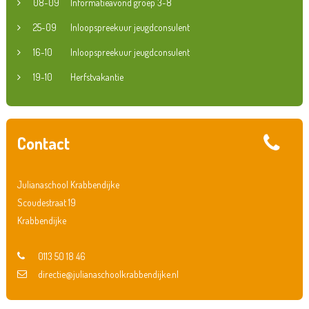
08-09
Informatieavond groep 3-8
25-09
Inloopspreekuur jeugdconsulent
16-10
Inloopspreekuur jeugdconsulent
19-10
Herfstvakantie
Contact
Julianaschool Krabbendijke
Scoudestraat 19
Krabbendijke
0113 50 18 46
directie@julianaschoolkrabbendijke.nl