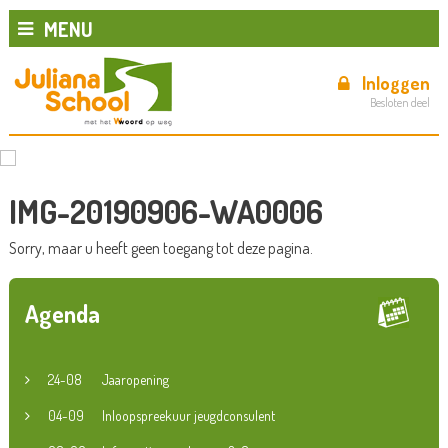
MENU
Inloggen
Besloten deel
IMG-20190906-WA0006
Sorry, maar u heeft geen toegang tot deze pagina.
Agenda
24-08
Jaaropening
04-09
Inloopspreekuur jeugdconsulent