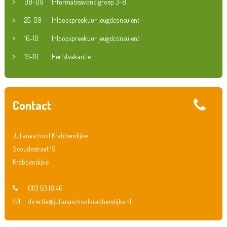
08-09
Informatieavond groep 3-8
25-09
Inloopspreekuur jeugdconsulent
16-10
Inloopspreekuur jeugdconsulent
19-10
Herfstvakantie
Contact
Julianaschool Krabbendijke
Scoudestraat 19
Krabbendijke
0113 50 18 46
directie@julianaschoolkrabbendijke.nl