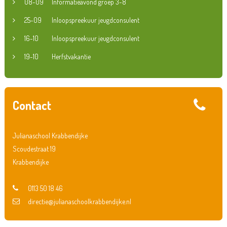
08-09
Informatieavond groep 3-8
25-09
Inloopspreekuur jeugdconsulent
16-10
Inloopspreekuur jeugdconsulent
19-10
Herfstvakantie
Contact
Julianaschool Krabbendijke
Scoudestraat 19
Krabbendijke
0113 50 18 46
directie@julianaschoolkrabbendijke.nl