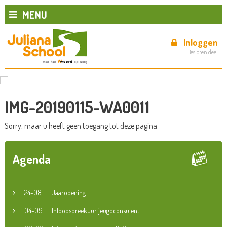
MENU
Inloggen
Besloten deel
IMG-20190115-WA0011
Sorry, maar u heeft geen toegang tot deze pagina.
Agenda
24-08
Jaaropening
04-09
Inloopspreekuur jeugdconsulent