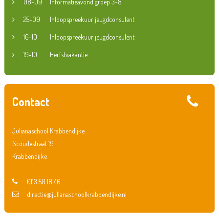
08-09
Informatieavond groep 3-8
25-09
Inloopspreekuur jeugdconsulent
16-10
Inloopspreekuur jeugdconsulent
19-10
Herfstvakantie
Contact
Julianaschool Krabbendijke
Scoudestraat 19
Krabbendijke
0113 50 18 46
directie@julianaschoolkrabbendijke.nl