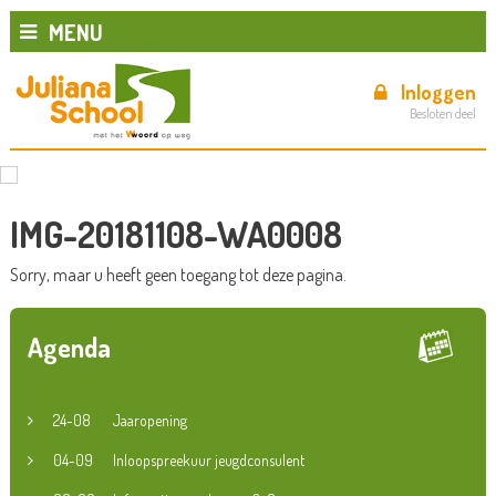
MENU
Inloggen
Besloten deel
IMG-20181108-WA0008
Sorry, maar u heeft geen toegang tot deze pagina.
Agenda
24-08
Jaaropening
04-09
Inloopspreekuur jeugdconsulent