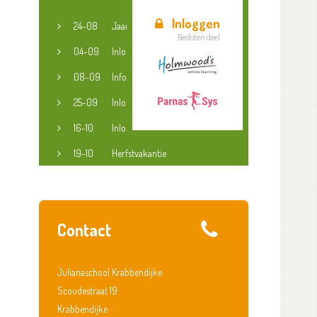
Inloggen
24-08
Jaaropening
Besloten deel
04-09
Inloopspreekuur jeugdconsulent
08-09
Informatieavond groep 3-8
25-09
Inloopspreekuur jeugdconsulent
16-10
Inloopspreekuur jeugdconsulent
19-10
Herfstvakantie
Contact
Julianaschool Krabbendijke
Scoudestraat 19
Krabbendijke