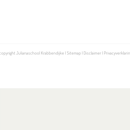
 copyright Julianaschool Krabbendijke |
Sitemap
|
Disclaimer
|
Privacyverklari