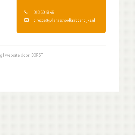
0113 50 18 46
directie@julianaschoolkrabbendijke.nl
ng
| Website door:
DORST