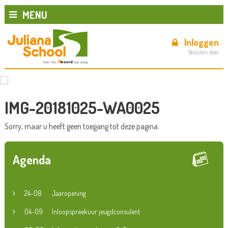
MENU
Inloggen
Besloten deel
IMG-20181025-WA0025
Sorry, maar u heeft geen toegang tot deze pagina.
Agenda
24-08
Jaaropening
04-09
Inloopspreekuur jeugdconsulent