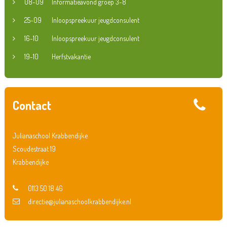
08-09
Informatieavond groep 3-8
25-09
Inloopspreekuur jeugdconsulent
16-10
Inloopspreekuur jeugdconsulent
19-10
Herfstvakantie
Contact
Julianaschool Krabbendijke
Scoudestraat 19
Krabbendijke
0113 50 18 46
directie@julianaschoolkrabbendijke.nl