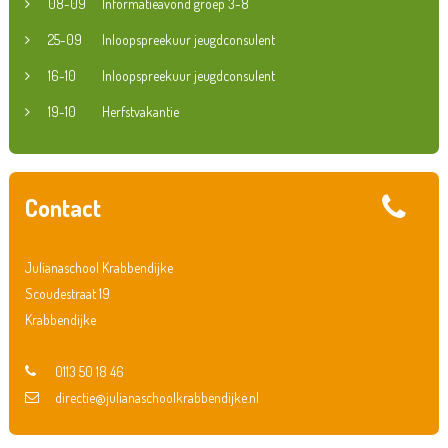
08-09
Informatieavond groep 3-8
25-09
Inloopspreekuur jeugdconsulent
16-10
Inloopspreekuur jeugdconsulent
19-10
Herfstvakantie
Contact
Julianaschool Krabbendijke
Scoudestraat 19
Krabbendijke
0113 50 18 46
directie@julianaschoolkrabbendijke.nl