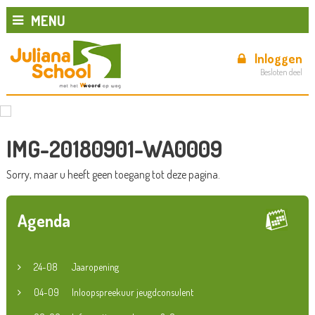
MENU
Inloggen
Besloten deel
IMG-20180901-WA0009
Sorry, maar u heeft geen toegang tot deze pagina.
Agenda
24-08
Jaaropening
04-09
Inloopspreekuur jeugdconsulent