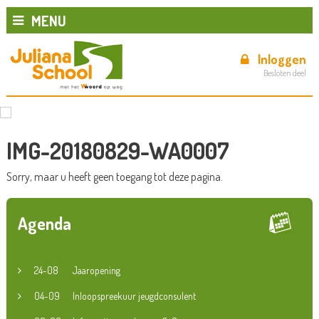
MENU
Inloggen
Besloten deel
IMG-20180829-WA0007
Sorry, maar u heeft geen toegang tot deze pagina.
Agenda
24-08
Jaaropening
04-09
Inloopspreekuur jeugdconsulent