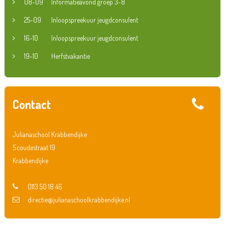
08-09
Informatieavond groep 3-8
25-09
Inloopspreekuur jeugdconsulent
16-10
Inloopspreekuur jeugdconsulent
19-10
Herfstvakantie
Contact
Julianaschool Krabbendijke
Scoudestraat 19
Krabbendijke
0113 50 18 46
directie@julianaschoolkrabbendijke.nl