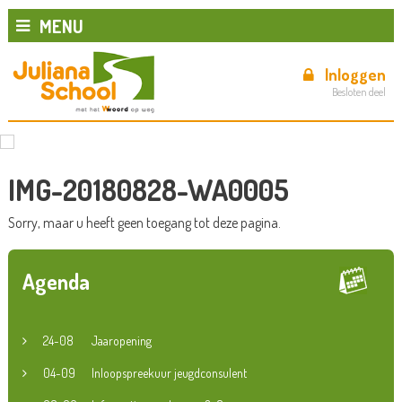
MENU
Inloggen
Besloten deel
IMG-20180828-WA0005
Sorry, maar u heeft geen toegang tot deze pagina.
Agenda
24-08
Jaaropening
04-09
Inloopspreekuur jeugdconsulent