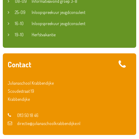
08-09
Informatieavond groep 3-8
25-09
Inloopspreekuur jeugdconsulent
16-10
Inloopspreekuur jeugdconsulent
19-10
Herfstvakantie
Contact
Julianaschool Krabbendijke
Scoudestraat 19
Krabbendijke
0113 50 18 46
directie@julianaschoolkrabbendijke.nl