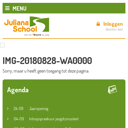
MENU
Inloggen
Besloten deel
IMG-20180828-WA0000
Sorry, maar u heeft geen toegang tot deze pagina.
Agenda
24-08
Jaaropening
04-09
Inloopspreekuur jeugdconsulent