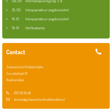
08-09
Informatieavond groep 3-8
25-09
Inloopspreekuur jeugdconsulent
16-10
Inloopspreekuur jeugdconsulent
19-10
Herfstvakantie
Contact
Julianaschool Krabbendijke
Scoudestraat 19
Krabbendijke
0113 50 18 46
directie@julianaschoolkrabbendijke.nl