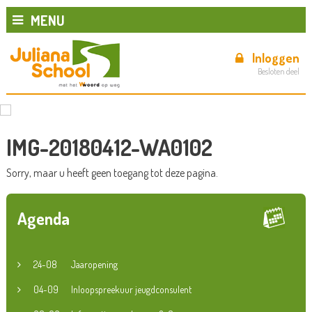
MENU
Inloggen
Besloten deel
IMG-20180412-WA0102
Sorry, maar u heeft geen toegang tot deze pagina.
Agenda
24-08
Jaaropening
04-09
Inloopspreekuur jeugdconsulent