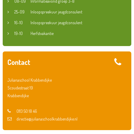
08-09
Informatieavond groep 3-8
25-09
Inloopspreekuur jeugdconsulent
16-10
Inloopspreekuur jeugdconsulent
19-10
Herfstvakantie
Contact
Julianaschool Krabbendijke
Scoudestraat 19
Krabbendijke
0113 50 18 46
directie@julianaschoolkrabbendijke.nl