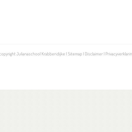
 copyright Julianaschool Krabbendijke |
Sitemap
|
Disclaimer
|
Privacyverklari