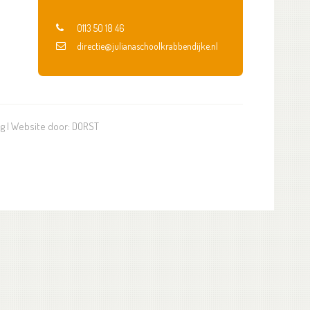
0113 50 18 46
directie@julianaschoolkrabbendijke.nl
ng
| Website door:
DORST