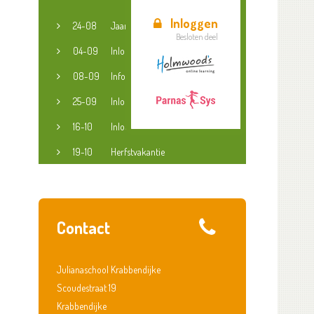
Inloggen
24-08
Jaaropening
Besloten deel
04-09
Inloopspreekuur jeugdconsulent
08-09
Informatieavond groep 3-8
25-09
Inloopspreekuur jeugdconsulent
16-10
Inloopspreekuur jeugdconsulent
19-10
Herfstvakantie
Contact
Julianaschool Krabbendijke
Scoudestraat 19
Krabbendijke