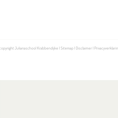
 copyright Julianaschool Krabbendijke |
Sitemap
|
Disclaimer
|
Privacyverklari