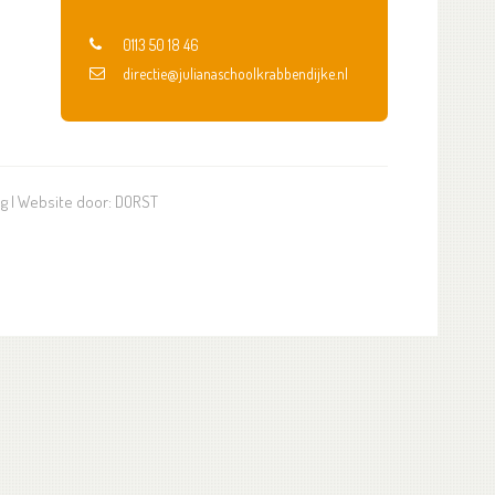
0113 50 18 46
directie@julianaschoolkrabbendijke.nl
ng
| Website door:
DORST