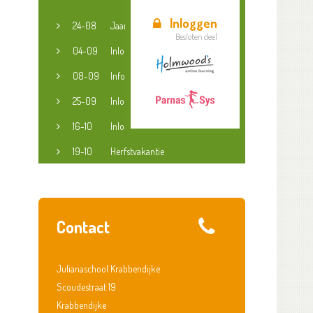
Inloggen
24-08
Jaaropening
Besloten deel
04-09
Inloopspreekuur jeugdconsulent
08-09
Informatieavond groep 3-8
25-09
Inloopspreekuur jeugdconsulent
16-10
Inloopspreekuur jeugdconsulent
19-10
Herfstvakantie
Contact
Julianaschool Krabbendijke
Scoudestraat 19
Krabbendijke