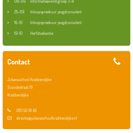
08-09
Informatieavond groep 3-8
25-09
Inloopspreekuur jeugdconsulent
16-10
Inloopspreekuur jeugdconsulent
19-10
Herfstvakantie
Contact
Julianaschool Krabbendijke
Scoudestraat 19
Krabbendijke
0113 50 18 46
directie@julianaschoolkrabbendijke.nl