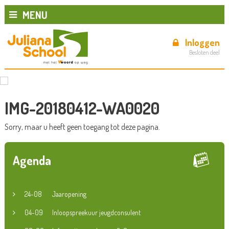
MENU
Inloggen
Besloten deel
IMG-20180412-WA0020
Sorry, maar u heeft geen toegang tot deze pagina.
Agenda
24-08
Jaaropening
04-09
Inloopspreekuur jeugdconsulent