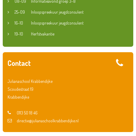
08-09
Informatieavond groep 3-8
25-09
Inloopspreekuur jeugdconsulent
16-10
Inloopspreekuur jeugdconsulent
19-10
Herfstvakantie
Contact
Julianaschool Krabbendijke
Scoudestraat 19
Krabbendijke
0113 50 18 46
directie@julianaschoolkrabbendijke.nl