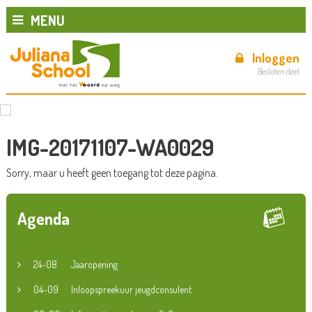
MENU
Inloggen
Besloten deel
IMG-20171107-WA0029
Sorry, maar u heeft geen toegang tot deze pagina.
Agenda
24-08
Jaaropening
04-09
Inloopspreekuur jeugdconsulent