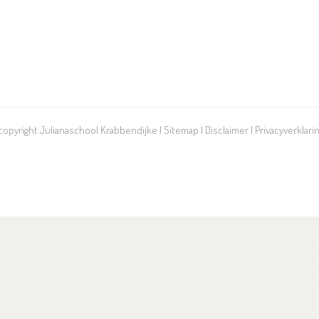
 copyright Julianaschool Krabbendijke |
Sitemap
|
Disclaimer
|
Privacyverklari