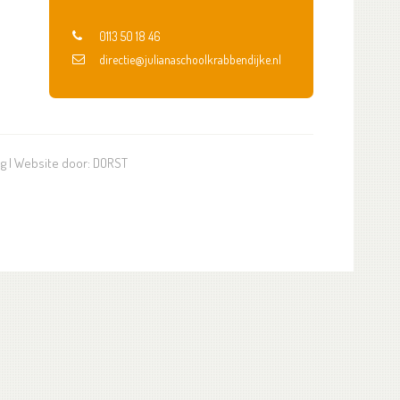
0113 50 18 46
directie@julianaschoolkrabbendijke.nl
ng
| Website door:
DORST