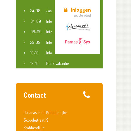
Inloggen
24-08
Jaaropening
Besloten deel
04-09
Inloopspreekuur jeugdconsulent
08-09
Informatieavond groep 3-8
25-09
Inloopspreekuur jeugdconsulent
16-10
Inloopspreekuur jeugdconsulent
19-10
Herfstvakantie
Contact
Julianaschool Krabbendijke
Scoudestraat 19
Krabbendijke