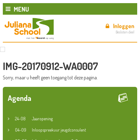
MENU
Inloggen
Besloten deel
IMG-20170912-WA0007
Sorry, maar u heeft geen toegang tot deze pagina.
Agenda
24-08
Jaaropening
04-09
Inloopspreekuur jeugdconsulent