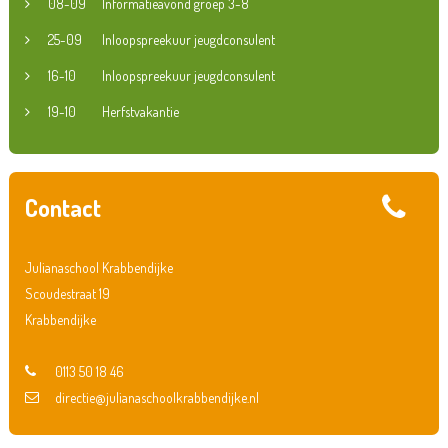
08-09
Informatieavond groep 3-8
25-09
Inloopspreekuur jeugdconsulent
16-10
Inloopspreekuur jeugdconsulent
19-10
Herfstvakantie
Contact
Julianaschool Krabbendijke
Scoudestraat 19
Krabbendijke
0113 50 18 46
directie@julianaschoolkrabbendijke.nl