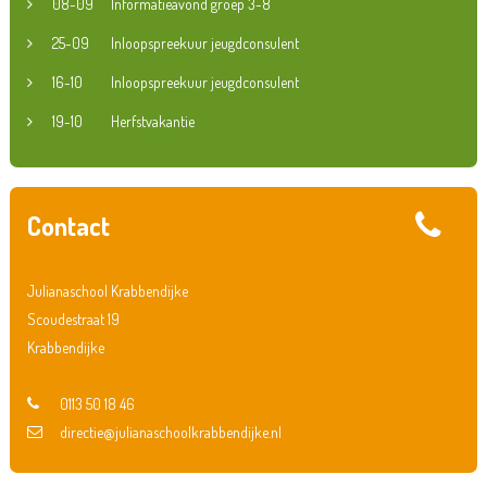
08-09
Informatieavond groep 3-8
25-09
Inloopspreekuur jeugdconsulent
16-10
Inloopspreekuur jeugdconsulent
19-10
Herfstvakantie
Contact
Julianaschool Krabbendijke
Scoudestraat 19
Krabbendijke
0113 50 18 46
directie@julianaschoolkrabbendijke.nl