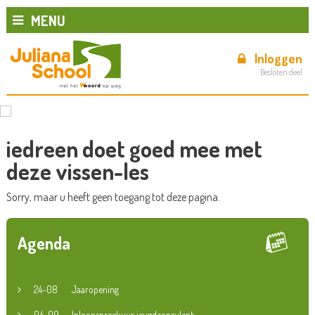
MENU
Inloggen
Besloten deel
iedreen doet goed mee met
deze vissen-les
Sorry, maar u heeft geen toegang tot deze pagina.
Agenda
24-08
Jaaropening
04-09
Inloopspreekuur jeugdconsulent