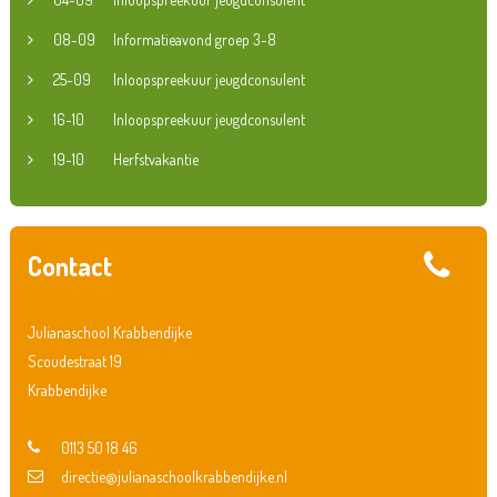
08-09
Informatieavond groep 3-8
25-09
Inloopspreekuur jeugdconsulent
16-10
Inloopspreekuur jeugdconsulent
19-10
Herfstvakantie
Contact
Julianaschool Krabbendijke
Scoudestraat 19
Krabbendijke
0113 50 18 46
directie@julianaschoolkrabbendijke.nl