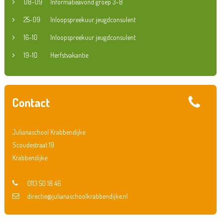
08-09
Informatieavond groep 3-8
25-09
Inloopspreekuur jeugdconsulent
16-10
Inloopspreekuur jeugdconsulent
19-10
Herfstvakantie
Contact
Julianaschool Krabbendijke
Scoudestraat 19
Krabbendijke
0113 50 18 46
directie@julianaschoolkrabbendijke.nl