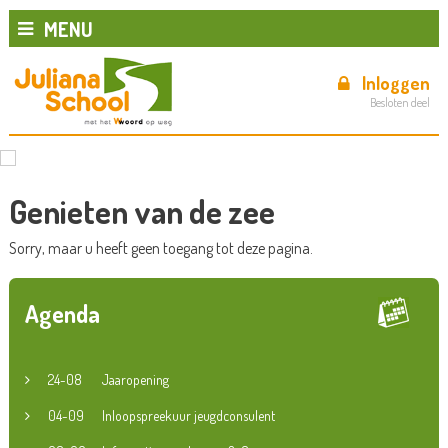
MENU
Inloggen
Besloten deel
Genieten van de zee
Sorry, maar u heeft geen toegang tot deze pagina.
Agenda
24-08
Jaaropening
04-09
Inloopspreekuur jeugdconsulent