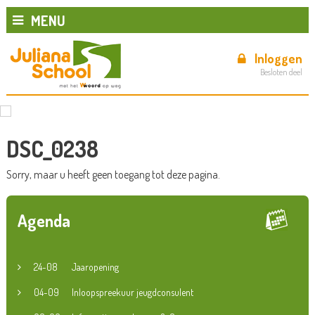
MENU
Inloggen
Besloten deel
DSC_0238
Sorry, maar u heeft geen toegang tot deze pagina.
Agenda
24-08
Jaaropening
04-09
Inloopspreekuur jeugdconsulent