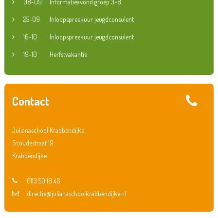
08-09
Informatieavond groep 3-8
25-09
Inloopspreekuur jeugdconsulent
16-10
Inloopspreekuur jeugdconsulent
19-10
Herfstvakantie
Contact
Julianaschool Krabbendijke
Scoudestraat 19
Krabbendijke
0113 50 18 46
directie@julianaschoolkrabbendijke.nl