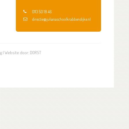
0113 50 18 46
directie@julianaschoolkrabbendijke.nl
ng
| Website door:
DORST