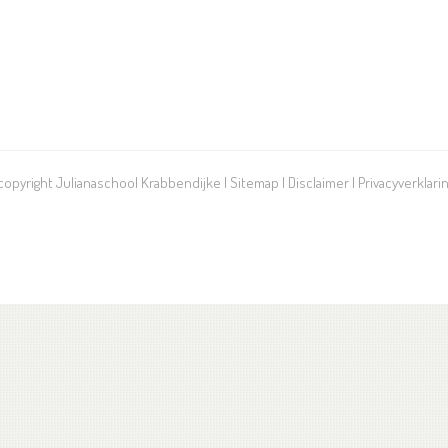
 copyright Julianaschool Krabbendijke |
Sitemap
|
Disclaimer
|
Privacyverklari