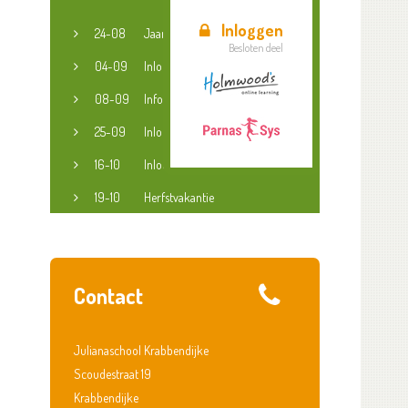
Inloggen
24-08
Jaaropening
Besloten deel
04-09
Inloopspreekuur jeugdconsulent
08-09
Informatieavond groep 3-8
25-09
Inloopspreekuur jeugdconsulent
16-10
Inloopspreekuur jeugdconsulent
19-10
Herfstvakantie
Contact
Julianaschool Krabbendijke
Scoudestraat 19
Krabbendijke