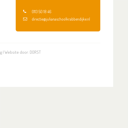
0113 50 18 46
directie@julianaschoolkrabbendijke.nl
ng
| Website door:
DORST