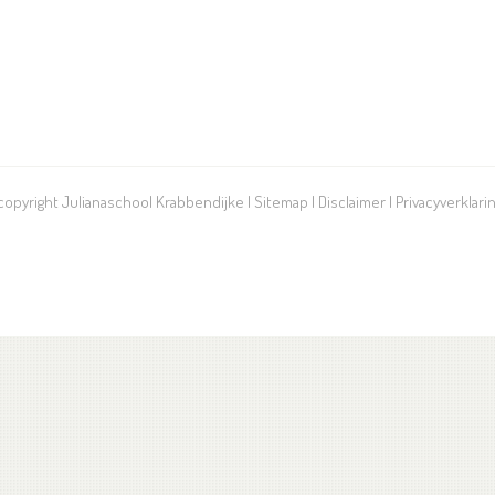
 copyright Julianaschool Krabbendijke |
Sitemap
|
Disclaimer
|
Privacyverklari