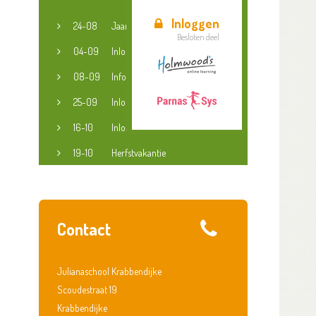
Inloggen
24-08
Jaaropening
Besloten deel
04-09
Inloopspreekuur jeugdconsulent
08-09
Informatieavond groep 3-8
25-09
Inloopspreekuur jeugdconsulent
16-10
Inloopspreekuur jeugdconsulent
19-10
Herfstvakantie
Contact
Julianaschool Krabbendijke
Scoudestraat 19
Krabbendijke