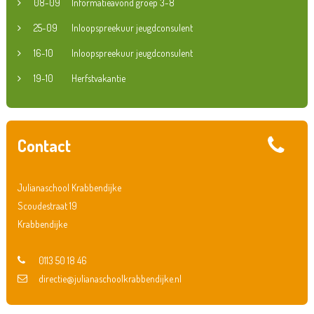
08-09
Informatieavond groep 3-8
25-09
Inloopspreekuur jeugdconsulent
16-10
Inloopspreekuur jeugdconsulent
19-10
Herfstvakantie
Contact
Julianaschool Krabbendijke
Scoudestraat 19
Krabbendijke
0113 50 18 46
directie@julianaschoolkrabbendijke.nl