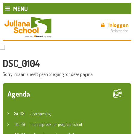
MENU
Inloggen
Besloten deel
DSC_0104
Sorry, maar u heeft geen toegang tot deze pagina.
Agenda
24-08
Jaaropening
04-09
Inloopspreekuur jeugdconsulent