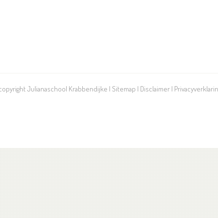
 copyright Julianaschool Krabbendijke |
Sitemap
|
Disclaimer
|
Privacyverklari