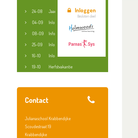
Inloggen
24-08
Jaaropening
Besloten deel
04-09
Inloopspreekuur jeugdconsulent
08-09
Informatieavond groep 3-8
25-09
Inloopspreekuur jeugdconsulent
16-10
Inloopspreekuur jeugdconsulent
19-10
Herfstvakantie
Contact
Julianaschool Krabbendijke
Scoudestraat 19
Krabbendijke