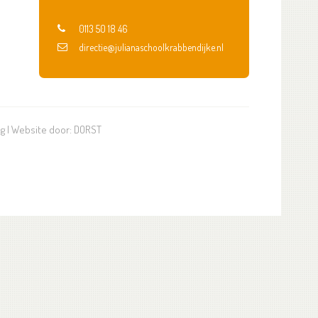
0113 50 18 46
directie@julianaschoolkrabbendijke.nl
ng
| Website door:
DORST