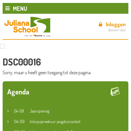
MENU
Inloggen
Besloten deel
DSC00016
Sorry, maar u heeft geen toegang tot deze pagina.
Agenda
24-08
Jaaropening
04-09
Inloopspreekuur jeugdconsulent