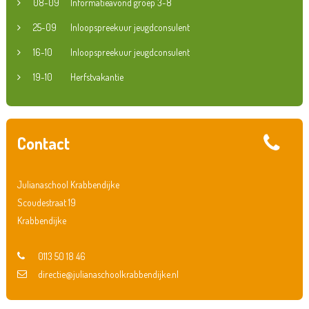
08-09
Informatieavond groep 3-8
25-09
Inloopspreekuur jeugdconsulent
16-10
Inloopspreekuur jeugdconsulent
19-10
Herfstvakantie
Contact
Julianaschool Krabbendijke
Scoudestraat 19
Krabbendijke
0113 50 18 46
directie@julianaschoolkrabbendijke.nl