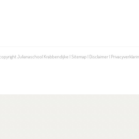
 copyright Julianaschool Krabbendijke |
Sitemap
|
Disclaimer
|
Privacyverklari