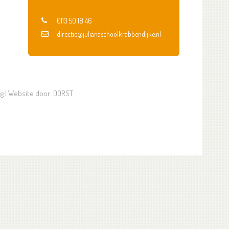
0113 50 18 46
directie@julianaschoolkrabbendijke.nl
ng
| Website door:
DORST