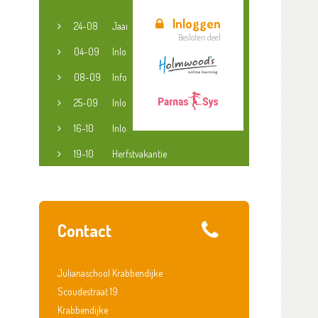
Inloggen
24-08
Jaaropening
Besloten deel
04-09
Inloopspreekuur jeugdconsulent
08-09
Informatieavond groep 3-8
25-09
Inloopspreekuur jeugdconsulent
16-10
Inloopspreekuur jeugdconsulent
19-10
Herfstvakantie
Contact
Julianaschool Krabbendijke
Scoudestraat 19
Krabbendijke