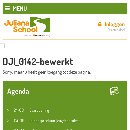
MENU
Inloggen
Besloten deel
DJI_0142-bewerkt
Sorry, maar u heeft geen toegang tot deze pagina.
Agenda
24-08
Jaaropening
04-09
Inloopspreekuur jeugdconsulent