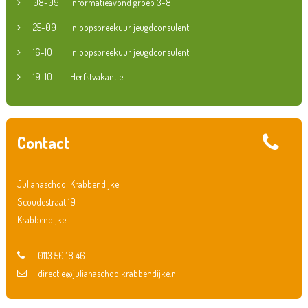
08-09
Informatieavond groep 3-8
25-09
Inloopspreekuur jeugdconsulent
16-10
Inloopspreekuur jeugdconsulent
19-10
Herfstvakantie
Contact
Julianaschool Krabbendijke
Scoudestraat 19
Krabbendijke
0113 50 18 46
directie@julianaschoolkrabbendijke.nl