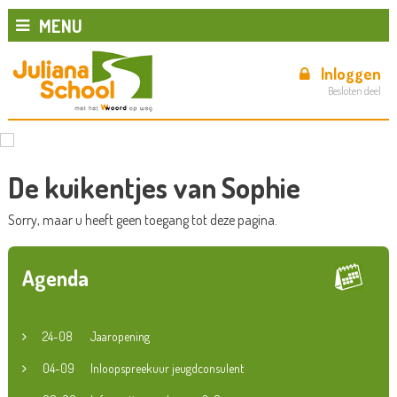
MENU
Inloggen
Besloten deel
De kuikentjes van Sophie
Sorry, maar u heeft geen toegang tot deze pagina.
Agenda
24-08
Jaaropening
04-09
Inloopspreekuur jeugdconsulent