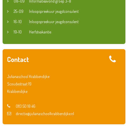
08-09
Informatieavond groep 3-8
25-09
Inloopspreekuur jeugdconsulent
16-10
Inloopspreekuur jeugdconsulent
19-10
Herfstvakantie
Contact
Julianaschool Krabbendijke
Scoudestraat 19
Krabbendijke
0113 50 18 46
directie@julianaschoolkrabbendijke.nl